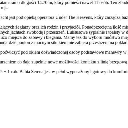
atamaran o długości 14.70 m, który pomieści nawet 11 osób. Ten zbud
rejs.
acht jest pod opieką operatora Under The Heavens, który zarządza baz
ych żeglarzy oraz ich rodzin i przyjaciół. Ponadprzeciętna ilość miej
nych jachtach swobodę i przestrzeń. Luksusowe sypialnie i toalety 
ą dużo miejsca do zabawy i biegania. Mamy też do wyboru mnóstwo mie
dardzie ponton z mocnym silnikiem nie zabiera przestrzeni na pokładz
 poćwiczyć pod okiem doświadczonej osoby podstawowe manewry w por
nurzeniem co daje zupełnie nowe możliwości kontaktu z linią brzegow
 5 + 1 cab. Bahia Serena jest w pełni wyposażony i gotowy do komfor