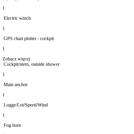
1
Electric winch
1
GPS chart plotter - cockpit
1
Zobacz więcej
Cockpit/stern, outside shower
1
Main anchor
1
Logge/Lot/Speed/Wind
1
Fog horn