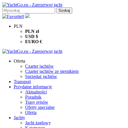
0
PLN
PLN
zł
USD
$
EURO
€
Oferta
Czarter jachtów
Czarter jachtów ze sternikiem
Sprzedaż jachtów
Transport
Przydatne informacje
Aktualności
Poradnik
Trasy rejsów
Oferty specjalne
Oferta
Jachty
Jacht żaglowy
Katamaran