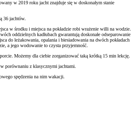
owany w 2019 roku jacht znajduje się w doskonałym stanie
ą 36 jachtów.
sca w środku i miejsca na pokładzie robi wrażenie willi na wodzie.
w dwóch oddzielnych kadłubach gwarantują doskonałe odseparowanie
jsca do leżakowania, opalania i biesiadowania na dwóch pokładach
ie, a jego wodowanie to czysta przyjemność.
cie. Możemy dla ciebie zorganizować taką krótką 15 min lekcję.
ą w porównaniu z klasycznymi jachtami.
towego spędzenia na nim wakacji.