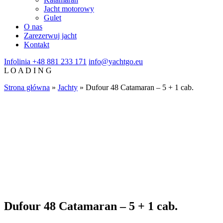
Jacht motorowy
Gulet
O nas
Zarezerwuj jacht
Kontakt
Infolinia
+48 881 233 171
info@yachtgo.eu
L
O
A
D
I
N
G
Strona główna
»
Jachty
»
Dufour 48 Catamaran – 5 + 1 cab.
Dufour 48 Catamaran – 5 + 1 cab.