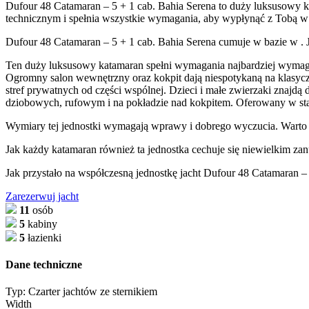
Dufour 48 Catamaran – 5 + 1 cab. Bahia Serena to duży luksusowy k
technicznym i spełnia wszystkie wymagania, aby wypłynąć z Tobą w 
Dufour 48 Catamaran – 5 + 1 cab. Bahia Serena cumuje w bazie w . J
Ten duży luksusowy katamaran spełni wymagania najbardziej wymagając
Ogromny salon wewnętrzny oraz kokpit dają niespotykaną na klasycz
stref prywatnych od części wspólnej. Dzieci i małe zwierzaki znajd
dziobowych, rufowym i na pokładzie nad kokpitem. Oferowany w stan
Wymiary tej jednostki wymagają wprawy i dobrego wyczucia. Warto
Jak każdy katamaran również ta jednostka cechuje się niewielkim za
Jak przystało na współczesną jednostkę jacht Dufour 48 Catamaran –
Zarezerwuj jacht
11
osób
5
kabiny
5
łazienki
Dane techniczne
Typ:
Czarter jachtów ze sternikiem
Width