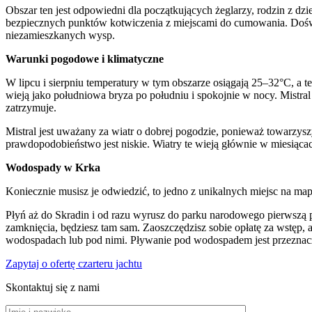
Obszar ten jest odpowiedni dla początkujących żeglarzy, rodzin z dz
bezpiecznych punktów kotwiczenia z miejscami do cumowania. Doświ
niezamieszkanych wysp.
Warunki pogodowe i klimatyczne
W lipcu i sierpniu temperatury w tym obszarze osiągają 25–32°C, a t
wieją jako południowa bryza po południu i spokojnie w nocy. Mistr
zatrzymuje.
Mistral jest uważany za wiatr o dobrej pogodzie, ponieważ towarzy
prawdopodobieństwo jest niskie. Wiatry te wieją głównie w miesiąc
Wodospady w Krka
Koniecznie musisz je odwiedzić, to jedno z unikalnych miejsc na ma
Płyń aż do Skradin i od razu wyrusz do parku narodowego pierwszą 
zamknięcia, będziesz tam sam. Zaoszczędzisz sobie opłatę za wstęp, 
wodospadach lub pod nimi. Pływanie pod wodospadem jest przeznacz
Zapytaj o ofertę czarteru jachtu
Skontaktuj się z nami