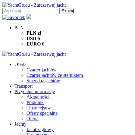
0
PLN
PLN
zł
USD
$
EURO
€
Oferta
Czarter jachtów
Czarter jachtów ze sternikiem
Sprzedaż jachtów
Transport
Przydatne informacje
Aktualności
Poradnik
Trasy rejsów
Oferty specjalne
Oferta
Jachty
Jacht żaglowy
Katamaran