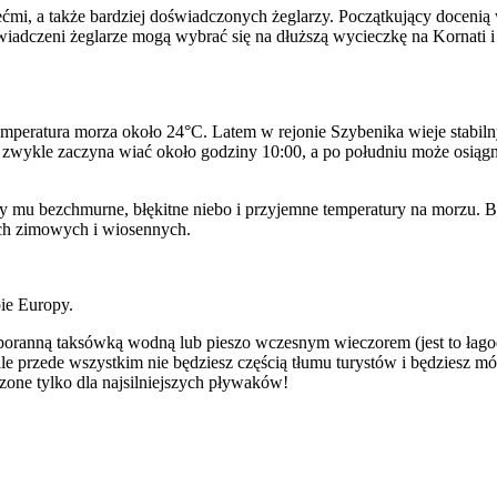
iećmi, a także bardziej doświadczonych żeglarzy. Początkujący docenią
adczeni żeglarze mogą wybrać się na dłuższą wycieczkę na Kornati 
emperatura morza około 24°C. Latem w rejonie Szybenika wieje stabiln
al zwykle zaczyna wiać około godziny 10:00, a po południu może osią
szy mu bezchmurne, błękitne niebo i przyjemne temperatury na morzu.
ach zimowych i wiosennych.
pie Europy.
poranną taksówką wodną lub pieszo wczesnym wieczorem (jest to łagod
ale przede wszystkim nie będziesz częścią tłumu turystów i będziesz mó
one tylko dla najsilniejszych pływaków!