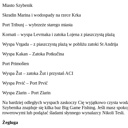
Miasto Szybenik
Skradin Marina i wodospady na rzece Krka
Port Tribunj – wybrzeże starego miasta
Kornati – wyspa Levrnaka i zatoka Lojena z piaszczystą plażą
Wyspa Vrgada – z piaszczystą plażą w pobliżu zatoki St Andrija
Wyspa Kakan – Zatoka Potkučina
Port Primošten
Wyspa Žut – zatoka Žut i przystań ACI
Wyspa Prvić – Port Prvić
Wyspa Zlarin – Port Zlarin
Na bardziej odległych wyspach zaskoczy Cię wyjątkowo czysta woda i
Szybenika znajduje się kilka baz Big Game Fishing. Jeśli masz spok
rowerowymi lub podążać śladami słynnego wynalazcy Nikoli Tesli.
Żegluga