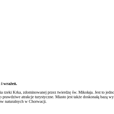
 i wrażeń.
ia rzeki Krka, zdominowanej przez twierdzę św. Mikołaja. Jest to jed
to prawdziwe atrakcje turystyczne. Miasto jest także doskonałą bazą
zów naturalnych w Chorwacji.