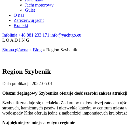
Jacht motorowy
Gulet
O nas
Zarezerwuj jacht
Kontakt
Infolinia
+48 881 233 171
info@yachtgo.eu
L
O
A
D
I
N
G
Strona główna
»
Blog
»
Region Szybenik
Region Szybenik
Data publikacji: 2022-05-01
Obszar żeglugowy Szybenika oferuje dość szeroki zakres atrakcji
Szybenik znajduje się niedaleko Zadaru, w malowniczej zatoce u ujśc
stromych, kamiennych pasów i niezwykła katedra w centrum miasta 
wodospady Krka oferują jedne z najbardziej imponujących krajobra
Najpiękniejsze miejsca w tym regionie