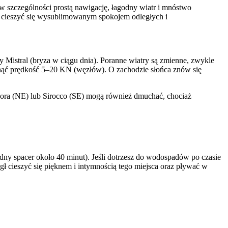
 w szczególności prostą nawigację, łagodny wiatr i mnóstwo
i cieszyć się wysublimowanym spokojem odległych i
y Mistral (bryza w ciągu dnia). Poranne wiatry są zmienne, zwykle
gnąć prędkość 5–20 KN (węzłów). O zachodzie słońca znów się
 Bora (NE) lub Sirocco (SE) mogą również dmuchać, chociaż
ny spacer około 40 minut). Jeśli dotrzesz do wodospadów po czasie
gł cieszyć się pięknem i intymnością tego miejsca oraz pływać w