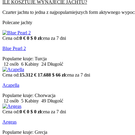
ILE KOSZTUJE WYNAJĘCIE JACHTU?
Czarter jachtu to jedna z najpopularniejszych form aktywnego wyp
Polecane jachty
Cena od:
0 €
0 $
0 zł
cena za 7 dni
Blue Pearl 2
Popularne kraje:
Turcja
12 osób
6 Kabiny
24 Długość
Cena od:
15.312 €
17.688 $
66 zł
cena za 7 dni
Acapella
Popularne kraje:
Chorwacja
12 osób
5 Kabiny
49 Długość
Cena od:
0 €
0 $
0 zł
cena za 7 dni
Aegeas
Popularne kraje:
Grecja