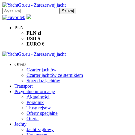
0
PLN
PLN
zł
USD
$
EURO
€
Oferta
Czarter jachtów
Czarter jachtów ze sternikiem
Sprzedaż jachtów
Transport
Przydatne informacje
Aktualności
Poradnik
Trasy rejsów
Oferty specjalne
Oferta
Jachty
Jacht żaglowy
Katamaran