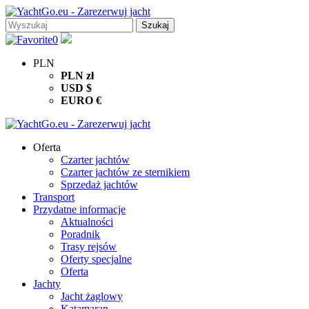
0
PLN
PLN
zł
USD
$
EURO
€
Oferta
Czarter jachtów
Czarter jachtów ze sternikiem
Sprzedaż jachtów
Transport
Przydatne informacje
Aktualności
Poradnik
Trasy rejsów
Oferty specjalne
Oferta
Jachty
Jacht żaglowy
Katamaran