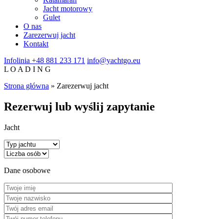
Jacht motorowy
Gulet
O nas
Zarezerwuj jacht
Kontakt
Infolinia
+48 881 233 171
info@yachtgo.eu
L
O
A
D
I
N
G
Strona główna
»
Zarezerwuj jacht
Rezerwuj lub wyślij zapytanie
Jacht
Dane osobowe