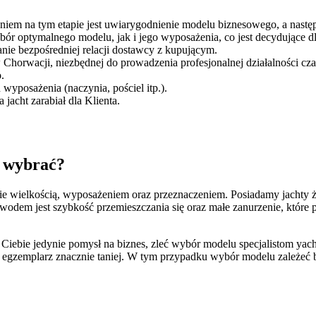
aniem na tym etapie jest uwiarygodnienie modelu biznesowego, a nast
ybór optymalnego modelu, jak i jego wyposażenia, co jest decydujące 
anie bezpośredniej relacji dostawcy z kupującym.
Chorwacji, niezbędnej do prowadzenia profesjonalnej działalności cz
o.
wyposażenia (naczynia, pościel itp.).
jacht zarabiał dla Klienta.
l wybrać?
bie wielkością, wyposażeniem oraz przeznaczeniem. Posiadamy jachty ża
wodem jest szybkość przemieszczania się oraz małe zanurzenie, które
a Ciebie jedynie pomysł na biznes, zleć wybór modelu specjalistom yac
 egzemplarz znacznie taniej. W tym przypadku wybór modelu zależeć b