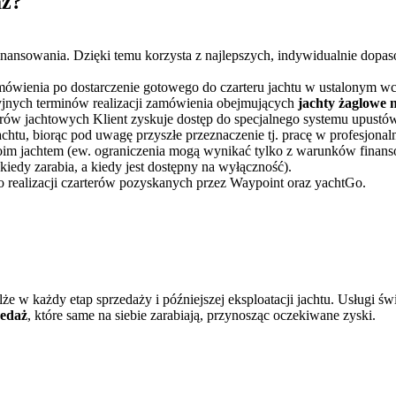
aż
?
finansowania. Dzięki temu korzysta z najlepszych, indywidualnie do
amówienia po dostarczenie gotowego do czarteru jachtu w ustalonym w
yjnych terminów realizacji zamówienia obejmujących
jachty żaglowe 
rów jachtowych Klient zyskuje dostęp do specjalnego systemu upustó
tu, biorąc pod uwagę przyszłe przeznaczenie tj. pracę w profesjonal
m jachtem (ew. ograniczenia mogą wynikać tylko z warunków finansowa
kiedy zarabia, a kiedy jest dostępny na wyłączność).
o realizacji czarterów pozyskanych przez Waypoint oraz yachtGo.
e w każdy etap sprzedaży i późniejszej eksploatacji jachtu. Usługi
zedaż
, które same na siebie zarabiają, przynosząc oczekiwane zyski.