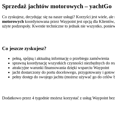
Sprzedaż jachtów motorowych – yachtGo
Co zyskujesz, decydując się na nasze usługi? Korzyści jest wiele, a
motorowych
koordynowana przez Waypoint jest opcją dla Klientów
użyte podzespoły. Kwestie techniczne to jednak nie wszystko, poniew
Co jeszcze zyskujesz?
pełną, spójną i aktualną informację o przebiegu zamówienia
sprawną koordynację wszystkich czynności niezbędnych do real
atrakcyjne warunki finansowania dzięki wsparciu Waypoint
jacht dostarczony do portu docelowego, przygotowany i gotowy
pełny dostęp do swojego jachtu (możesz używać go do celów bi
Dodatkowo przez 4 tygodnie możesz korzystać z usług Waypoint bez p