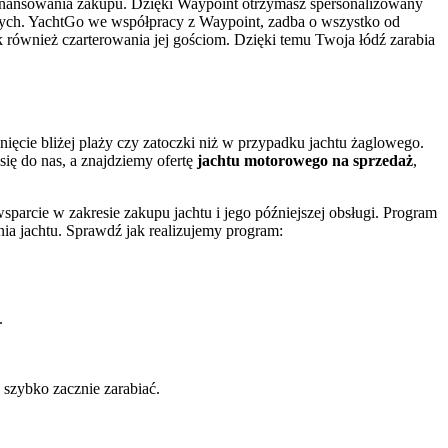
e finansowania zakupu. Dzięki Waypoint otrzymasz spersonalizowany
ych. YachtGo we współpracy z Waypoint, zadba o wszystko od
 również czarterowania jej gościom. Dzięki temu Twoja łódź zarabia
ęcie bliżej plaży czy zatoczki niż w przypadku jachtu żaglowego.
się do nas, a znajdziemy ofertę
jachtu motorowego na sprzedaż
,
rcie w zakresie zakupu jachtu i jego późniejszej obsługi. Program
nia jachtu. Sprawdź jak realizujemy program:
.
 szybko zacznie zarabiać.