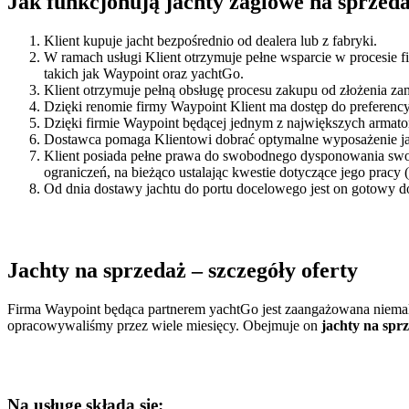
Jak funkcjonują
jachty żaglowe na sprzed
Klient kupuje jacht bezpośrednio od dealera lub z fabryki.
W ramach usługi Klient otrzymuje pełne wsparcie w procesie 
takich jak Waypoint oraz yachtGo.
Klient otrzymuje pełną obsługę procesu zakupu od złożenia z
Dzięki renomie firmy Waypoint Klient ma dostęp do preferenc
Dzięki firmie Waypoint będącej jednym z największych armato
Dostawca pomaga Klientowi dobrać optymalne wyposażenie jach
Klient posiada pełne prawa do swobodnego dysponowania swoi
ograniczeń, na bieżąco ustalając kwestie dotyczące jego pracy (
Od dnia dostawy jachtu do portu docelowego jest on gotowy d
Jachty na sprzedaż – szczegóły oferty
Firma Waypoint będąca partnerem yachtGo jest zaangażowana niemalż
opracowywaliśmy przez wiele miesięcy. Obejmuje on
jachty na spr
Na usługę składa się: