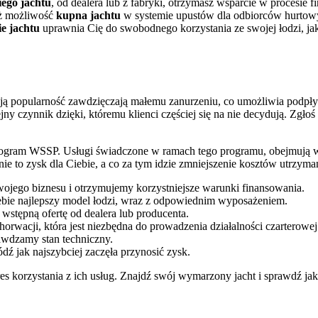
ego jachtu
, od dealera lub z fabryki, otrzymasz wsparcie w procesi
eż możliwość
kupna jachtu
w systemie upustów dla odbiorców hurtow
e jachtu
uprawnia Cię do swobodnego korzystania ze swojej łodzi, jak
ą popularność zawdzięczają małemu zanurzeniu, co umożliwia podpłyni
ny czynnik dzięki, któremu klienci częściej się na nie decydują. Zgłoś 
ogram WSSP. Usługi świadczone w ramach tego programu, obejmują wspa
e to zysk dla Ciebie, a co za tym idzie zmniejszenie kosztów utrzyma
ojego biznesu i otrzymujemy korzystniejsze warunki finansowania.
ebie najlepszy model łodzi, wraz z odpowiednim wyposażeniem.
wstępną ofertę od dealera lub producenta.
wacji, która jest niezbędna do prowadzenia działalności czarterowej
rawdzamy stan techniczny.
dź jak najszybciej zaczęła przynosić zysk.
s korzystania z ich usług. Znajdź swój wymarzony jacht i sprawdź jak