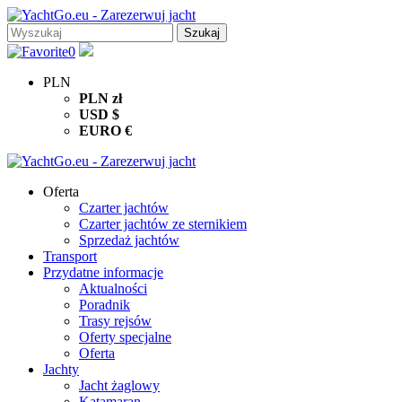
0
PLN
PLN
zł
USD
$
EURO
€
Oferta
Czarter jachtów
Czarter jachtów ze sternikiem
Sprzedaż jachtów
Transport
Przydatne informacje
Aktualności
Poradnik
Trasy rejsów
Oferty specjalne
Oferta
Jachty
Jacht żaglowy
Katamaran