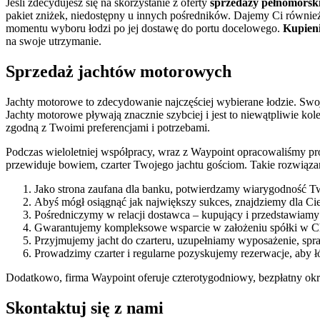
Jeśli zdecydujesz się na skorzystanie z oferty
sprzedaży pełnomorski
pakiet zniżek, niedostępny u innych pośredników. Dajemy Ci równi
momentu wyboru łodzi po jej dostawę do portu docelowego.
Kupieni
na swoje utrzymanie.
Sprzedaż jachtów motorowych
Jachty motorowe to zdecydowanie najczęściej wybierane łodzie. Swoj
Jachty motorowe pływają znacznie szybciej i jest to niewątpliwie kolej
zgodną z Twoimi preferencjami i potrzebami.
Podczas wieloletniej współpracy, wraz z Waypoint opracowaliśmy pr
przewiduje bowiem, czarter Twojego jachtu gościom. Takie rozwiązani
Jako strona zaufana dla banku, potwierdzamy wiarygodność Tw
Abyś mógł osiągnąć jak największy sukces, znajdziemy dla Ci
Pośredniczymy w relacji dostawca – kupujący i przedstawiamy 
Gwarantujemy kompleksowe wsparcie w założeniu spółki w Chor
Przyjmujemy jacht do czarteru, uzupełniamy wyposażenie, sp
Prowadzimy czarter i regularne pozyskujemy rezerwacje, aby łó
Dodatkowo, firma Waypoint oferuje czterotygodniowy, bezpłatny okre
Skontaktuj się z nami