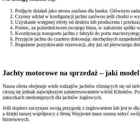
Podjęcie działań jako strona zaufana dla banku. Głównym zad
Czynny udział w konfiguracji jachtu zarówno jeśli chodzi o w
Uzyskanie wstępnej oferty od dealera lub producenta i przekaz
Pomoc, za pośrednictwem swojego biura, w założeniu spółki w 
Koordynacja transportu jachtu z fabryki do portu macierzysteg
Przyjęcie jachtu do czarteru dokonując niezbędnych uzupełnień 
Regularne pozyskiwanie rezerwacji, aby już od pierwszego dnia 
Jachty motorowe na sprzedaż – jaki mode
Nasza oferta obejmuje wiele rodzajów jachtów różniących się od sie
cieszą się jednak największym zainteresowaniem wśród Klientów. Po
zatoczkach niedostępnych dla jachtów żaglowych.
Jeśli dopiero zaczynasz swoją przygodę z żeglowaniem lub jest to dl
a dzięki naszej współpracy z firmą Waypoint masz szansę nabyć swój
biznesowych.