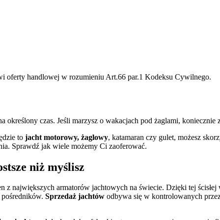
owi oferty handlowej w rozumieniu Art.66 par.1 Kodeksu Cywilnego.
 na określony czas. Jeśli marzysz o wakacjach pod żaglami, koniecznie z
będzie to
jacht motorowy, żaglowy
, katamaran czy gulet, możesz skor
ania. Sprawdź jak wiele możemy Ci zaoferować.
stsze niż myślisz
n z największych armatorów jachtowych na świecie. Dzięki tej ścisłe
ch pośredników.
Sprzedaż jachtów
odbywa się w kontrolowanych przez