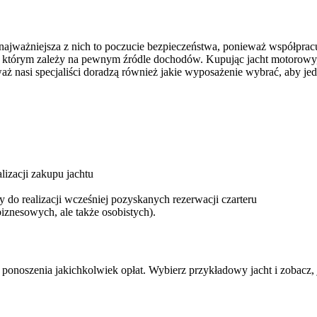
le najważniejsza z nich to poczucie bezpieczeństwa, ponieważ współpr
, którym zależy na pewnym źródle dochodów. Kupując jacht motorowy,
aż nasi specjaliści doradzą również jakie wyposażenie wybrać, aby je
izacji zakupu jachtu
 do realizacji wcześniej pozyskanych rezerwacji czarteru
znesowych, ale także osobistych).
onoszenia jakichkolwiek opłat. Wybierz przykładowy jacht i zobacz, j