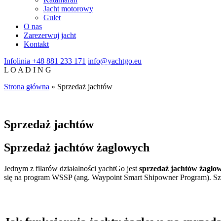
Jacht motorowy
Gulet
O nas
Zarezerwuj jacht
Kontakt
Infolinia
+48 881 233 171
info@yachtgo.eu
L
O
A
D
I
N
G
Strona główna
»
Sprzedaż jachtów
Sprzedaż jachtów
Sprzedaż jachtów żaglowych
Jednym z filarów działalności yachtGo jest
sprzedaż jachtów żaglo
się na program WSSP (ang. Waypoint Smart Shipowner Program). Szcz