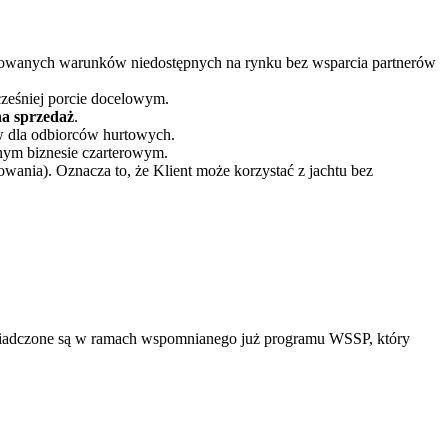
pasowanych warunków niedostępnych na rynku bez wsparcia partnerów
cześniej porcie docelowym.
na sprzedaż
.
w dla odbiorców hurtowych.
nym biznesie czarterowym.
nia). Oznacza to, że Klient może korzystać z jachtu bez
 świadczone są w ramach wspomnianego już programu WSSP, który