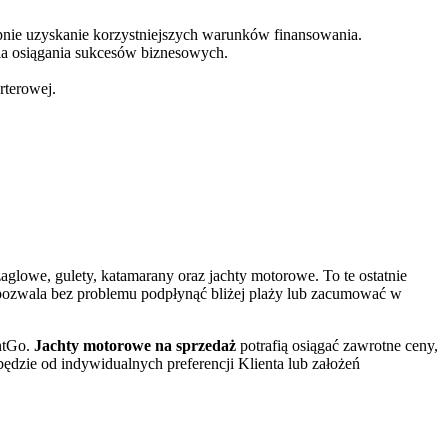
ępnie uzyskanie korzystniejszych warunków finansowania.
dla osiągania sukcesów biznesowych.
arterowej.
glowe, gulety, katamarany oraz jachty motorowe. To te ostatnie
 pozwala bez problemu podpłynąć bliżej plaży lub zacumować w
htGo.
Jachty motorowe na sprzedaż
potrafią osiągać zawrotne ceny,
ędzie od indywidualnych preferencji Klienta lub założeń