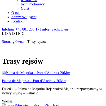
Jacht motorowy
Gulet
O nas
Zarezerwuj jacht
Kontakt
Infolinia
+48 881 233 171
info@yachtgo.eu
L
O
A
D
I
N
G
Strona główna
»
Trasy rejsów
Trasy rejsów
Palma de Majorka – Port d’Andratx 20Mm
Dzień 1 – Palma de Majorka Rejs wokół Majorki rozpoczynamy w
stolicy wyspy – Palma d...
Więcej