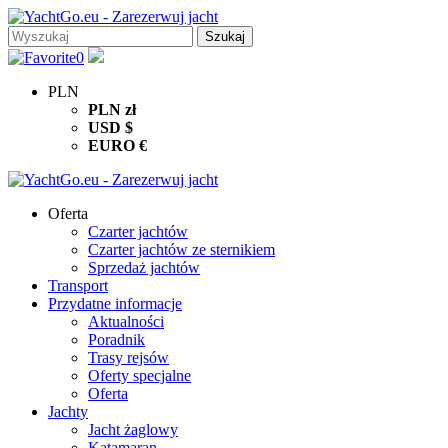
0
PLN
PLN
zł
USD
$
EURO
€
Oferta
Czarter jachtów
Czarter jachtów ze sternikiem
Sprzedaż jachtów
Transport
Przydatne informacje
Aktualności
Poradnik
Trasy rejsów
Oferty specjalne
Oferta
Jachty
Jacht żaglowy
Katamaran