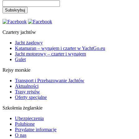
Czartery jachtów
Jacht żaglowy
Katamaran – wynajem i czarter w YachtGo.eu
Jacht motorowy – czarter i wynajem
Gulet
Rejsy morskie
Transport i Przebazowanie Jachtów
Aktualności
Trasy rejsów
Oferty specjalne
Szkolenia żeglarskie
Ubezpieczenia
Polubione
Przydatne informacje
O nas