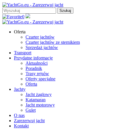
0
Oferta
Czarter jachtów
Czarter jachtów ze sternikiem
Sprzedaż jachtów
Transport
Przydatne informacje
Aktualności
Poradnik
Trasy rejsów
Oferty specjalne
Oferta
Jachty
Jacht żaglowy
Katamaran
Jacht motorowy
Gulet
O nas
Zarezerwuj jacht
Kontakt