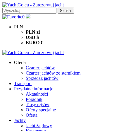
0
PLN
PLN
zł
USD
$
EURO
€
Oferta
Czarter jachtów
Czarter jachtów ze sternikiem
Sprzedaż jachtów
Transport
Przydatne informacje
Aktualności
Poradnik
Trasy rejsów
Oferty specjalne
Oferta
Jachty
Jacht żaglowy
Katamaran