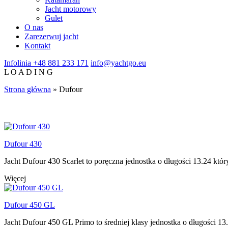
Jacht motorowy
Gulet
O nas
Zarezerwuj jacht
Kontakt
Infolinia
+48 881 233 171
info@yachtgo.eu
L
O
A
D
I
N
G
Strona główna
»
Dufour
Dufour 430
Jacht Dufour 430 Scarlet to poręczna jednostka o długości 13.24 któ
Więcej
Dufour 450 GL
Jacht Dufour 450 GL Primo to średniej klasy jednostka o długości 13.