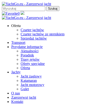
0
Oferta
Czarter jachtów
Czarter jachtów ze sternikiem
Sprzedaż jachtów
Transport
Przydatne informacje
Aktualności
Poradnik
Trasy rejsów
Oferty specjalne
Oferta
Jachty
Jacht żaglowy
Katamaran
Jacht motorowy
Gulet
O nas
Zarezerwuj jacht
Kontakt