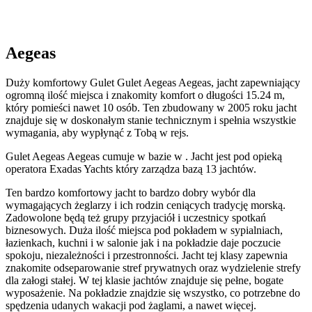
Aegeas
Duży komfortowy Gulet Gulet Aegeas Aegeas, jacht zapewniający
ogromną ilość miejsca i znakomity komfort o długości 15.24 m,
który pomieści nawet 10 osób. Ten zbudowany w 2005 roku jacht
znajduje się w doskonałym stanie technicznym i spełnia wszystkie
wymagania, aby wypłynąć z Tobą w rejs.
Gulet Aegeas Aegeas cumuje w bazie w . Jacht jest pod opieką
operatora Exadas Yachts który zarządza bazą 13 jachtów.
Ten bardzo komfortowy jacht to bardzo dobry wybór dla
wymagających żeglarzy i ich rodzin ceniących tradycję morską.
Zadowolone będą też grupy przyjaciół i uczestnicy spotkań
biznesowych. Duża ilość miejsca pod pokładem w sypialniach,
łazienkach, kuchni i w salonie jak i na pokładzie daje poczucie
spokoju, niezależności i przestronności. Jacht tej klasy zapewnia
znakomite odseparowanie stref prywatnych oraz wydzielenie strefy
dla załogi stałej. W tej klasie jachtów znajduje się pełne, bogate
wyposażenie. Na pokładzie znajdzie się wszystko, co potrzebne do
spędzenia udanych wakacji pod żaglami, a nawet więcej.