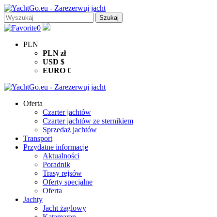
0
PLN
PLN
zł
USD
$
EURO
€
Oferta
Czarter jachtów
Czarter jachtów ze sternikiem
Sprzedaż jachtów
Transport
Przydatne informacje
Aktualności
Poradnik
Trasy rejsów
Oferty specjalne
Oferta
Jachty
Jacht żaglowy
Katamaran