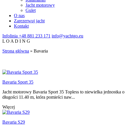
Jacht motorowy
Gulet
O nas
Zarezerwuj jacht
Kontakt
Infolinia
+48 881 233 171
info@yachtgo.eu
L
O
A
D
I
N
G
Strona główna
»
Bavaria
Bavaria Sport 35
Jacht motorowy Bavaria Sport 35 Topless to niewielka jednostka o
długości 11.40 m, która pomieści naw...
Więcej
Bavaria S29