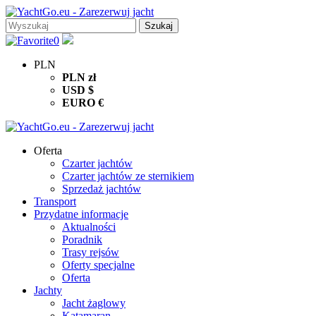
0
PLN
PLN
zł
USD
$
EURO
€
Oferta
Czarter jachtów
Czarter jachtów ze sternikiem
Sprzedaż jachtów
Transport
Przydatne informacje
Aktualności
Poradnik
Trasy rejsów
Oferty specjalne
Oferta
Jachty
Jacht żaglowy
Katamaran