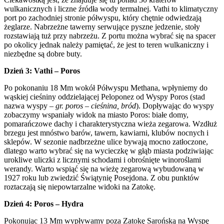
wulkanicznych i liczne źródła wody termalnej. Vathi to klimatyczny
port po zachodniej stronie półwyspu, który chętnie odwiedzają
żeglarze. Nabrzeżne tawerny serwujące pyszne jedzenie, stoły
rozstawiają tuż przy nabrzeżu. Z portu można wybrać się na spacer
po okolicy jednak należy pamiętać, że jest to teren wulkaniczny i
niezbędne są dobre buty.
Dzień 3: Vathi – Poros
Po pokonaniu 18 Mm wokół Półwyspu Methana, wpłyniemy do
wąskiej cieśniny oddzielającej Peloponez od Wyspy Poros (stad
nazwa wyspy –
gr. poros – cieśnina, bród
). Dopływając do wyspy
zobaczymy wspaniały widok na miasto Poros: białe domy,
pomarańczowe dachy i charakterystyczna wieża zegarowa. Wzdłuż
brzegu jest mnóstwo barów, tawern, kawiarni, klubów nocnych i
sklepów. W sezonie nadbrzeżne ulice bywają mocno zatłoczone,
dlatego warto wybrać się na wycieczkę w głąb miasta podziwiając
urokliwe uliczki z licznymi schodami i obrośnięte winoroślami
werandy. Warto wspiąć się na wieżę zegarową wybudowaną w
1927 roku lub zwiedzić Świątynię Posejdona. Z obu punktów
roztaczają się niepowtarzalne widoki na Zatokę.
Dzień 4: Poros – Hydra
Pokonując 13 Mm wypływamy poza Zatokę Sarońską na Wyspę