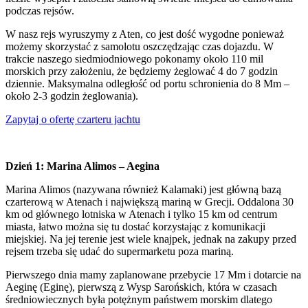
podczas rejsów.
W nasz rejs wyruszymy z Aten, co jest dość wygodne ponieważ
możemy skorzystać z samolotu oszczędzając czas dojazdu. W
trakcie naszego siedmiodniowego pokonamy około 110 mil
morskich przy założeniu, że będziemy żeglować 4 do 7 godzin
dziennie. Maksymalna odległość od portu schronienia do 8 Mm –
około 2-3 godzin żeglowania).
Zapytaj o ofertę czarteru jachtu
Dzień 1: Marina Alimos – Aegina
Marina Alimos (nazywana również Kalamaki) jest główną bazą
czarterową w Atenach i największą mariną w Grecji. Oddalona 30
km od głównego lotniska w Atenach i tylko 15 km od centrum
miasta, łatwo można się tu dostać korzystając z komunikacji
miejskiej. Na jej terenie jest wiele knajpek, jednak na zakupy przed
rejsem trzeba się udać do supermarketu poza mariną.
Pierwszego dnia mamy zaplanowane przebycie 17 Mm i dotarcie na
Aeginę (Eginę), pierwszą z Wysp Sarońskich, która w czasach
średniowiecznych była potężnym państwem morskim dlatego