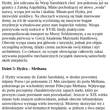
Hydrę jest zaliczana do Wysp Sarońskich choć jest położona już na
granicy z Zatoką Argolidzką. Mimo pochodzącej od słowa „woda”
nazwy, wyspa jest sucha i skalista. Miasto-port Hydra, jest
niezwykle urokliwy. Na zboczach wznoszą się białe murowane
domy, na ich tle szarością wyróżniają się masywne bogate
rezydencje wybudowane przez stare kupieckie rodziny. Wyspa
przeżywała swój rozkwit w XVIII, kiedy praktycznie
zmonopolizowała transport na Morzy Śródziemnym, a na wyspie
powstała pierwsza w Grecji Akademia Marynarki Handlowej.
Obecnie wyspa znana jest głównie z turystyki, jednak jest objęta
szczególną ochroną, dzięki czemu zachowała swój klimat i styl
architektury. Co ciekawe, na wyspie obowiązuje całkowity zakaz
używania pojazdów mechanicznych (wyjątek stanowią samochody
służb miejskich).
Dzień 5: Hydra – Methana
Z Hydry wracamy do Zatoki Sarońskiej, w drodze powrotnej
mijamy Poros i po pokonaniu 21 Mm zawijamy do portu Methana,
położonego po wschodniej stronie Półwyspu Methana. Wpływając
do portu poczujemy charakterystyczny zapach siarki, który po
pewnym czasie przestanie nam przeszkadzać. Jeszcze w XIX wieku
miasto było znanym uzdrowiskiem, jednak obecnie infrastruktura
uzrowiskowa wymaga wielu inwestycji. Możemy skorzystać też z
dobrodziejstw wód termalnych bezpłatnie, w jednym z dwu miejsc