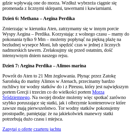
gdzie wpływają one do morza. Wzdłuż wybrzeża ciągnie się
promenada z licznymi sklepami, tawernami i kawiarniami.
Dzień 6: Methana – Aegina Perdika
Zmierzając w kierunku Aten, zatrzymamy się w innym porcie
Wyspy Aegina – Perdika. Korzystając z wolnego czasu – mamy do
pokonania tylko 9 Mm – możemy popłynąć na piękną plażę na
bezludnej wysepce Moni, lub spędzić czas w jednej z licznych
nadmorskich tawern. Zrelaksujmy się przed ostatnim, dość
intensywnym dniem naszego rejsu.
Dzień 7: Aegina Perdika – Alimos marina
Powrót do Aten to 21 Mm żeglowania. Płynąc przez Zatokę
Sarońską do mariny Alimos w Atenach, przecinamy bardzo
ruchliwy tor wodny statków do i z Pireusu, który jest największym
portem Grecji i trzecim co do wielkości portem
Morza
Śródziemnego
. Na swojej drodze możemy więc spotkać zarówno
szybko poruszające się statki, jak i olbrzymie kontenerowce które
zawsze mają pierwszeństwo. Tor wodny statków pokonujemy
prostopadle, pamiętając że na jakiekolwiek manewry statki
potrzebują dużo czasu i miejsca.
Zapytaj o ofertę czarteru jachtu