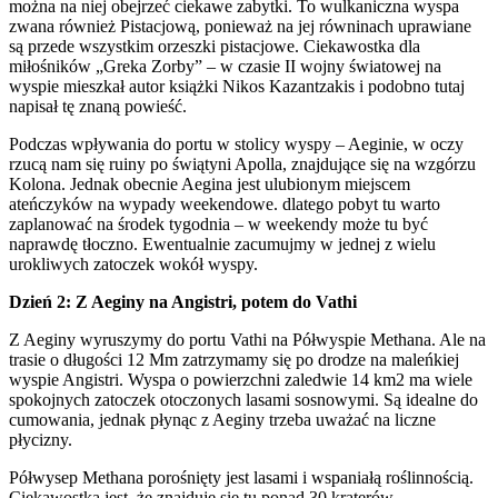
można na niej obejrzeć ciekawe zabytki. To wulkaniczna wyspa
zwana również Pistacjową, ponieważ na jej równinach uprawiane
są przede wszystkim orzeszki pistacjowe. Ciekawostka dla
miłośników „Greka Zorby” – w czasie II wojny światowej na
wyspie mieszkał autor książki Nikos Kazantzakis i podobno tutaj
napisał tę znaną powieść.
Podczas wpływania do portu w stolicy wyspy – Aeginie, w oczy
rzucą nam się ruiny po świątyni Apolla, znajdujące się na wzgórzu
Kolona. Jednak obecnie Aegina jest ulubionym miejscem
ateńczyków na wypady weekendowe. dlatego pobyt tu warto
zaplanować na środek tygodnia – w weekendy może tu być
naprawdę tłoczno. Ewentualnie zacumujmy w jednej z wielu
urokliwych zatoczek wokół wyspy.
Dzień 2: Z Aeginy na Angistri, potem do Vathi
Z Aeginy wyruszymy do portu Vathi na Półwyspie Methana. Ale na
trasie o długości 12 Mm zatrzymamy się po drodze na maleńkiej
wyspie Angistri. Wyspa o powierzchni zaledwie 14 km2 ma wiele
spokojnych zatoczek otoczonych lasami sosnowymi. Są idealne do
cumowania, jednak płynąc z Aeginy trzeba uważać na liczne
płycizny.
Półwysep Methana porośnięty jest lasami i wspaniałą roślinnością.
Ciekawostką jest, że znajduje się tu ponad 30 kraterów