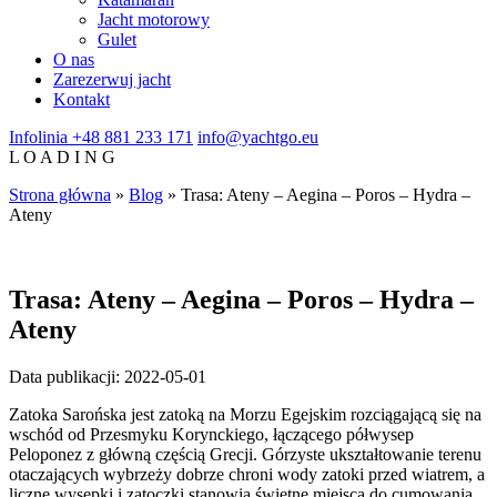
Jacht motorowy
Gulet
O nas
Zarezerwuj jacht
Kontakt
Infolinia
+48 881 233 171
info@yachtgo.eu
L
O
A
D
I
N
G
Strona główna
»
Blog
»
Trasa: Ateny – Aegina – Poros – Hydra –
Ateny
Trasa: Ateny – Aegina – Poros – Hydra –
Ateny
Data publikacji: 2022-05-01
Zatoka Sarońska jest zatoką na Morzu Egejskim rozciągającą się na
wschód od Przesmyku Korynckiego, łączącego półwysep
Peloponez z główną częścią Grecji. Górzyste ukształtowanie terenu
otaczających wybrzeży dobrze chroni wody zatoki przed wiatrem, a
liczne wysepki i zatoczki stanowią świetne miejsca do cumowania